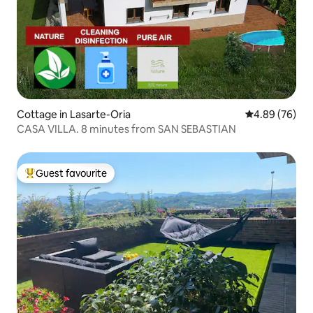
Cottage in Lasarte-Oria
4.89 out of 5 
4.89 (76)
CASA VILLA. 8 minutes from SAN SEBASTIAN
Guest favourite
Top guest favourite