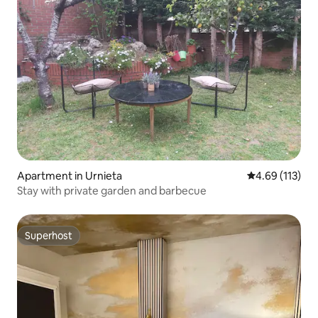
Apartment in Urnieta
4.69 out of 5 
4.69 (113)
Stay with private garden and barbecue
Superhost
Superhost