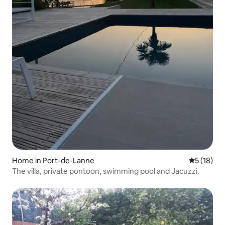
Home in Port-de-Lanne
5 out of 5
5 (18)
The villa, private pontoon, swimming pool and Jacuzzi.