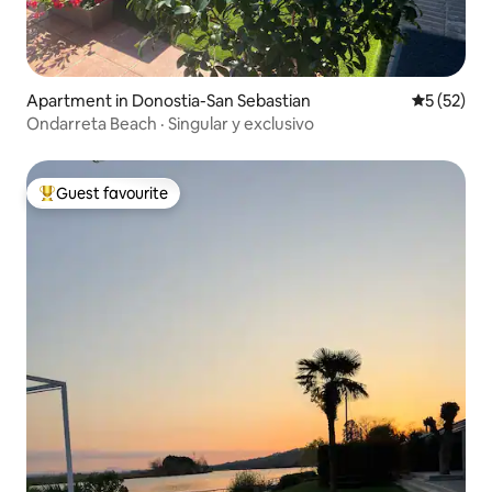
Apartment in Donostia-San Sebastian
5 out of 5
5 (52)
Ondarreta Beach · Singular y exclusivo
Guest favourite
Top guest favourite