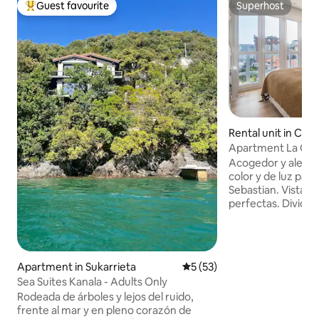
Guest favourite
Superhost
Top guest favourite
Superhost
Rental unit in Cen
bastián
Apartment La Con
Concha studio
Acogedor y alegre
color y de luz para
Sebastian. Vistas al mar. Di
perfectas. Dividid
espaciosa y con b
salón comedor amp
cómodo y cuadros
cocina abierta con
Apartment in Sukarrieta
5 out of 5 average rating, 5
5 (53)
electrodomésticos
Sea Suites Kanala - Adults Only
primeras marcas. 
Rodeada de árboles y lejos del ruido,
grande, gran ducha
frente al mar y en pleno corazón de
la lavadora y el te