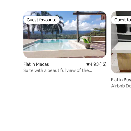
Guest favourite
Guest fa
Guest favourite
Guest fa
Flat in Macas
4.93 out of 5 average 
4.93 (15)
Suite with a beautiful view of the
apartment
Flat in Pu
Airbnb D
Families 