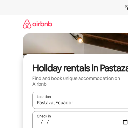
Skip
to
content
Holiday rentals in Pastaz
Find and book unique accommodation on
Airbnb
Location
When results are available, navigate with the up 
Check in