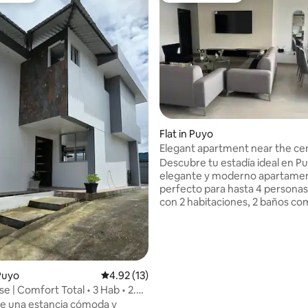
ating, 83 reviews
Flat in Puyo
Elegant apartment near the ce
Puyo
Descubre tu estadía ideal en Puyo 
elegante y moderno apartame
perfecto para hasta 4 persona
con 2 habitaciones, 2 baños co
amplias áreas de sala, cocina y
diseñadas para brindarte como
descanso 💆🏻. Ubicado en un edificio
seguro y tranquilo, incluye pa
gratuito, terraza, servicios básic
Puyo
4.92 out of 5 average rating, 13 reviews
4.92 (13)
televisión 📺. Cuenta con una excelente
e | Comfort Total • 3 Hab • 2.5
ubicación cerca del parque acu
ms
de una estancia cómoda y
la terminal terrestre y del centr