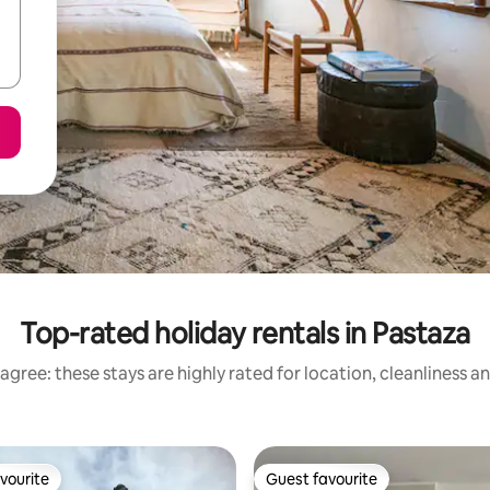
Top-rated holiday rentals in Pastaza
agree: these stays are highly rated for location, cleanliness a
vourite
Guest favourite
vourite
Guest favourite