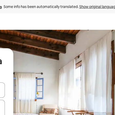
Some info has been automatically translated. 
Show original langua
a
and down arrow keys or explore by touch or swipe gestures.