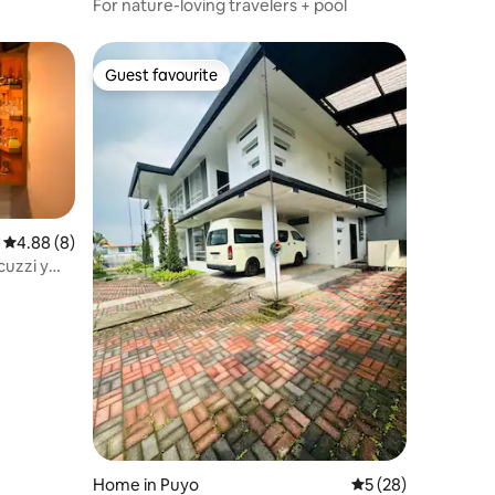
For nature-loving travelers + pool
Guest favourite
Guest favourite
4.88 out of 5 average rating, 8 reviews
4.88 (8)
cuzzi y
Home in Puyo
5 out of 5 average 
5 (28)