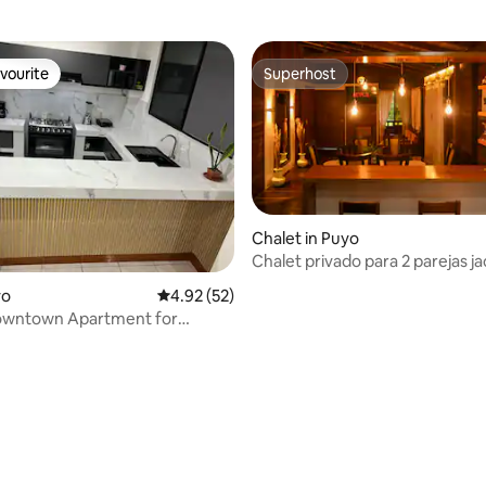
vourite
Superhost
vourite
Superhost
rating, 15 reviews
Chalet in Puyo
Chalet privado para 2 parejas ja
desayuno
yo
4.92 out of 5 average rating, 52 reviews
4.92 (52)
owntown Apartment for
8 Guests