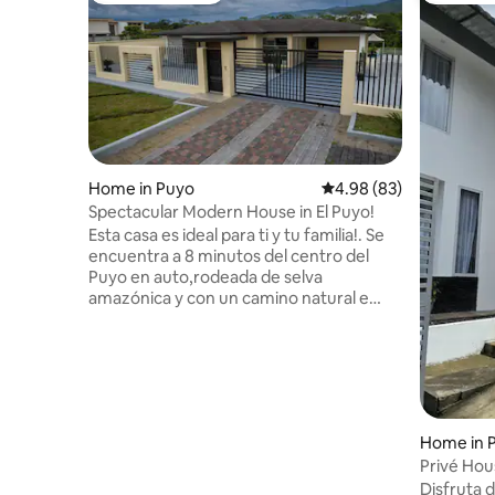
Home in Puyo
4.98 out of 5 average r
4.98 (83)
Spectacular Modern House in El Puyo!
Esta casa es ideal para ti y tu familia!. Se
encuentra a 8 minutos del centro del
Puyo en auto,rodeada de selva
amazónica y con un camino natural e
ingreso al Río Puyo, para poder disfrutar
de la naturaleza y recargar energías. El
espacio Espectacular casa de 450 m2,
con un estilo moderno y de lujo, super
cómoda, con ventilación natural.
Internet con fibra óptica y wi-fi. Pérgolas
Home in 
exteriores con sala y comedor.
Privé Hous
Parqueadero para cinco carros. Cercado
Bathroo
eléctrico, alarma,cámaras de seguridad.
Disfruta 