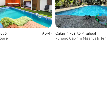
 rating, 6 reviews
Puyo
5 out of 5 average rating, 4 reviews
5 (4)
Cabin in Puerto Misahuallí
ouse
Pununo Cabin in Misahualli, Ten