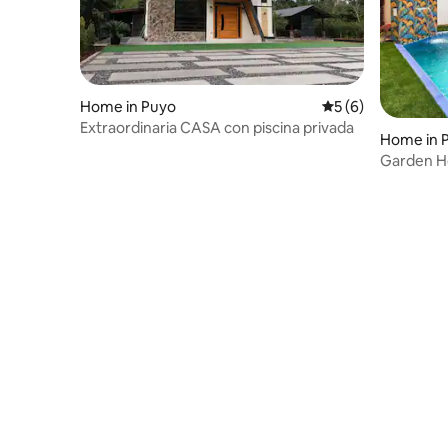
Home in Puyo
5 out of 5 average
5 (6)
Extraordinaria CASA con piscina privada
Home in 
Garden H