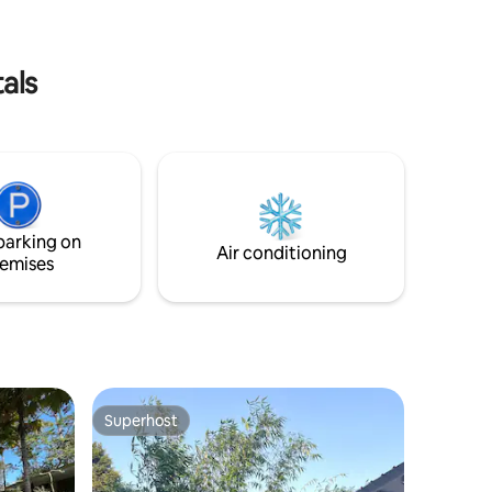
love nature, this is the place.
als
parking on
Air conditioning
emises
Superhost
Superhost