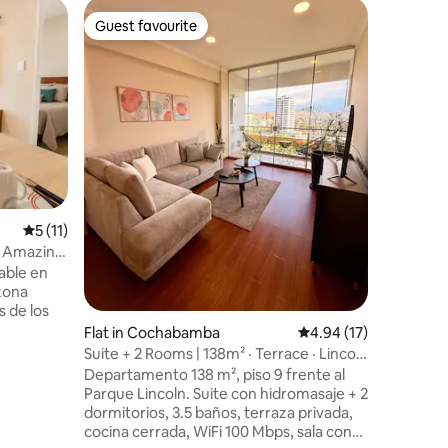
Flat in 
Guest favourite
Guest f
Guest favourite
Guest f
Impeccab
A bright s
front of 
Paseo del
and a wa
will make
apartmen
modern i
everythin
Ideal for
5 out of 5 average rating, 11 reviews
5 (11)
cleanline
Cochabam
h Amazing
experienc
dable en
combines 
zona
s de los
Flat in Cochabamba
4.94 out of 5 average 
4.94 (17)
les y
Suite + 2 Rooms | 138m² · Terrace · Lincoln
ara viajes
Park
Departamento 138 m², piso 9 frente al
n, el
Parque Lincoln. Suite con hidromasaje + 2
 y está
dormitorios, 3.5 baños, terraza privada,
cocina cerrada, WiFi 100 Mbps, sala con
un