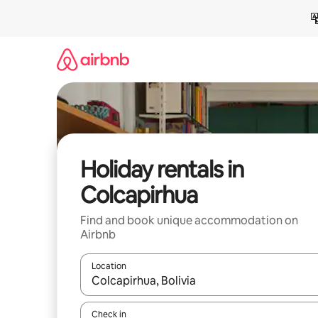
Skip
to
content
Holiday rentals in
Colcapirhua
Find and book unique accommodation on
Airbnb
Location
When results are available, navigate with the up 
Check in