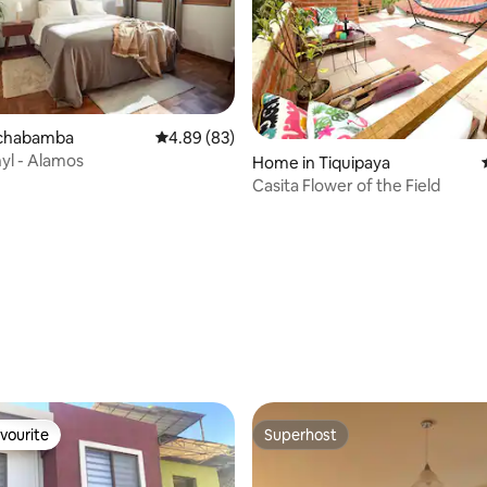
ochabamba
4.89 out of 5 average rating, 83 reviews
4.89 (83)
yl - Alamos
ating, 38 reviews
Home in Tiquipaya
Casita Flower of the Field
vourite
Superhost
vourite
Superhost