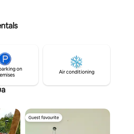
juegos de mesa, 2 TV 55". Espacio para
 aquí
hasta 6 personas. Edificio con piscina
para una
atemperada (sáb-dom, Bs 10/persona),
. ¡Tu
sauna, hidromasaje y parrillero.
Seguridad 24 hrs. Área de lavandería
entals
privada y lavarropas incluidos. Ideal para
familias o grupos que buscan comodidad
real en una de las zonas más seguras de
Cochabamba.
parking on
Air conditioning
emises
ua
Guest favourite
Guest favourite