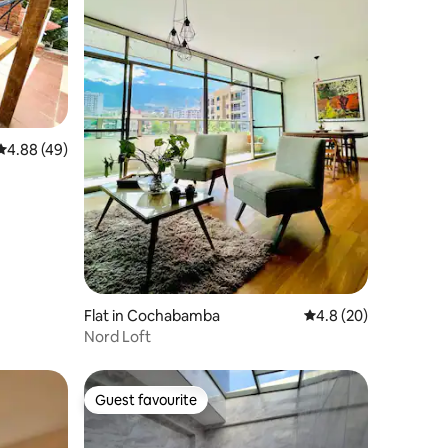
4.88 out of 5 average rating, 49 reviews
4.88 (49)
Flat in Cochabamba
4.8 out of 5 average 
4.8 (20)
Nord Loft
Guest favourite
Guest favourite