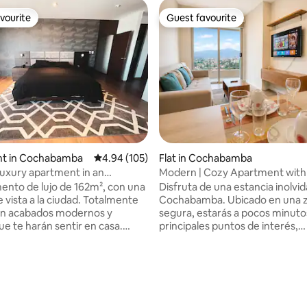
vourite
Guest favourite
vourite
Guest favourite
t in Cochabamba
4.94 out of 5 average rating, 105 reviews
4.94 (105)
Flat in Cochabamba
luxury apartment in an
Modern | Cozy Apartment wit
 area
Views
nto de lujo de 162m², con una
Disfruta de una estancia inolvi
ta a la ciudad. Totalmente
Cochabamba. Ubicado en una 
on acabados modernos y
segura, estarás a pocos minuto
ue te harán sentir en casa.
principales puntos de interés,
sfrutar de una suite con balcón
restaurantes, centros comercia
stidor. Una habitación
servicios esenciales. Perfecto p
a con un armario espacioso.
de negocios como de recreació
a totalmente equipada y un
espacio ofrece hermosas vistas
ating, 89 reviews
mplio. El departamento
completamente equipado para
a de supermercados,
garantizar tu comodidad. Con 