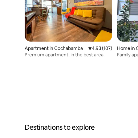
Apartment in Cochabamba
4.93 out of 5 average r
4.93 (107)
Home in
Premium apartment, in the best area.
Family ap
Destinations to explore