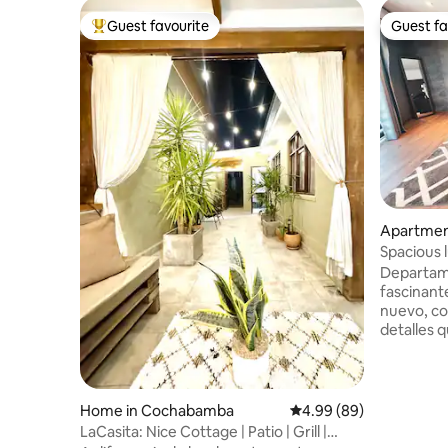
Guest favourite
Guest fa
Top guest favourite
Guest fa
Apartmen
Spacious 
excellent
Departame
fascinante vis
nuevo, c
detalles q
Podrás di
y gran ve
secundari
Una cocin
Home in Cochabamba
4.99 out of 5 average r
4.99 (89)
living-comedor a
LaCasita: Nice Cottage | Patio | Grill |
está cerc