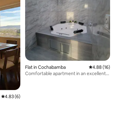
Flat in Cochabamba
4.88 out of 5 average 
4.88 (16)
Comfortable apartment in an excellent
location
4.83 out of 5 average rating, 6 reviews
4.83 (6)