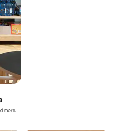
a
nd more.