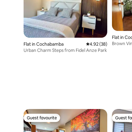
Flat in C
Brown Vin
Flat in Cochabamba
4.92 out of 5 average r
4.92 (38)
Urban Charm Steps from Fidel Anze Park
Guest favourite
Guest fa
Guest favourite
Guest fa