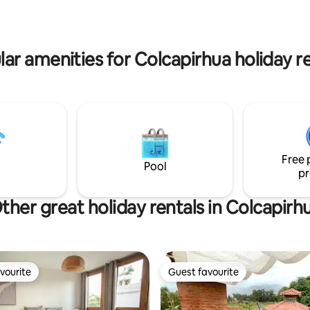
, bancos, cajeros, parques,
ambiente acogedor y funcional,
es y lugares para salir a
encontrarás todo lo necesario 
experiencia sin preocupaciones
serva.
mejor opción en la ciudad!
ar amenities for Colcapirhua holiday r
Free 
Pool
pr
ther great holiday rentals in Colcapirh
vourite
Guest favourite
vourite
Guest favourite