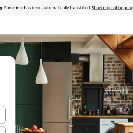
Some info has been automatically translated. 
Show original langua
and down arrow keys or explore by touch or swipe gestures.