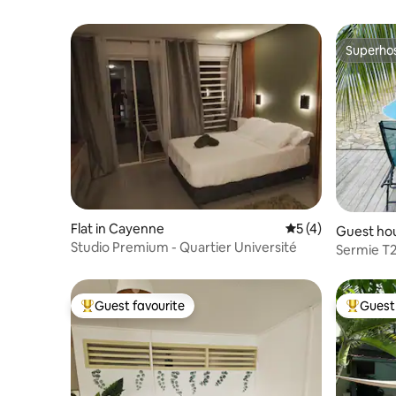
Superho
Superho
Flat in Cayenne
5 out of 5 average
5 (4)
Guest ho
Studio Premium - Quartier Université
Sermie T2
Guest favourite
Guest 
Top guest favourite
Top gues