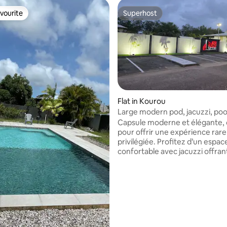
vourite
Superhost
vourite
Superhost
Flat in Kourou
Large modern pod, jacuzzi, pool
rating, 52 reviews
view
Capsule moderne et élégante,
pour offrir une expérience rare
privilégiée. Profitez d’un espac
confortable avec jacuzzi offra
apaisante sur le lac, ainsi que d
terrasse intégrée à la capsule 
sur la piscine de la résidence. S
sein d’une résidence privée et 
aux abords du lac Bois Diable, c
capsule est idéale pour se déte
ressourcer et savourer un séjo