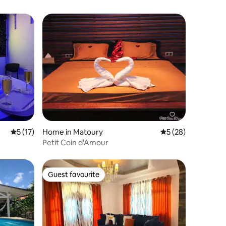
5 out of 5 average rating, 17 reviews
5 (17)
Home in Matoury
5 out of 5 average 
5 (28)
Petit Coin d'Amour
Guest favourite
Guest favourite