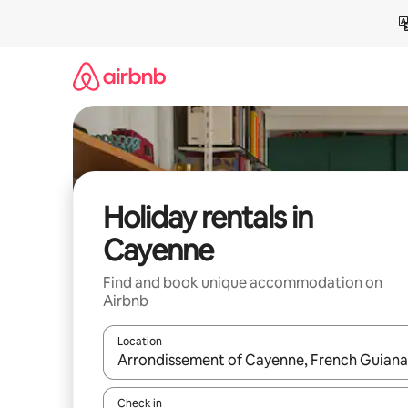
Skip
to
content
Holiday rentals in
Cayenne
Find and book unique accommodation on
Airbnb
Location
When results are available, navigate with the up 
Check in