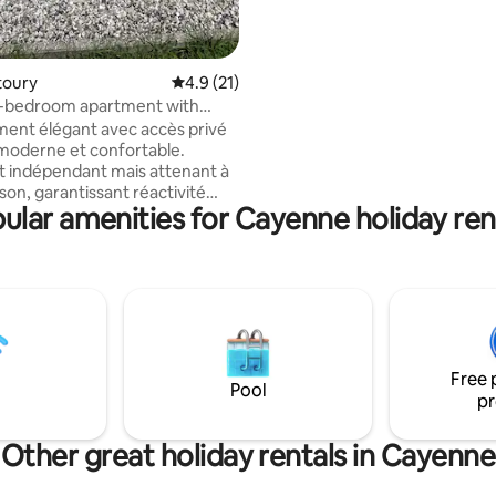
temps, entre luxe discret et sé
(Avec chambre)
toury
4.9 out of 5 average rating, 21 reviews
4.9 (21)
-bedroom apartment with
pool - near Family Plaza
ent élégant avec accès privé
moderne et confortable.
 indépendant mais attenant à
son, garantissant réactivité
ular amenities for Cayenne holiday ren
éservant votre tranquillité.
bres, salon lumineux, cuisine
ardin agréable, terrasse et
rtagée. Idéal famille, amis ou
nnel. Accès rapide restaurants,
mmerces et loisirs, à 2 minutes
 Plaza. Stationnement facile,
alme, idéal pour longs séjours
Free 
elax ++! Fêtes non autorisées !
Pool
pr
Other great holiday rentals in Cayenne