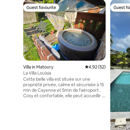
Guest favourite
Guest fa
Guest favourite
Guest fa
Villa in Matoury
4.92 out of 5 average 
4.92 (52)
La Villa Louisia
Cette belle villa est située sur une
propriété privée, calme et sécurisée à 15
min de Cayenne et 5min de l'aéroport.
Cosy et confortable, elle peut accueillir 4
personnes dont 3 adultes. Elle dispose
d'une chambre climatisée avec salle de
bain et WC, de la TV avec boxe orange et
Netflix, d'un salon avec un canapé
convertible confortable, d'une cuisine
équipée et d'une terrasse aménagée.