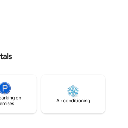
rénité.
Equipements : - Un lit double climatisé -
Une cuisine fonctionnelle - Une
connexion Wi-Fi gratuite
tals
parking on
Air conditioning
emises