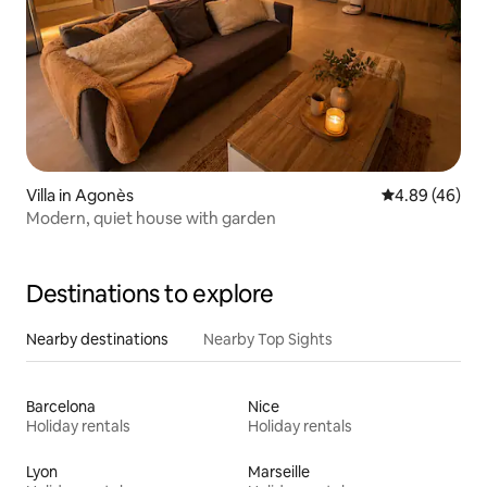
Villa in Agonès
4.89 out of 5 
4.89 (46)
Modern, quiet house with garden
Destinations to explore
Nearby destinations
Nearby Top Sights
Barcelona
Nice
Holiday rentals
Holiday rentals
Lyon
Marseille