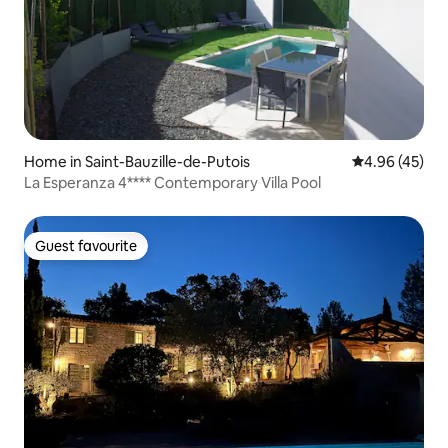
Home in Saint-Bauzille-de-Putois
4.96 out of 5 
4.96 (45)
La Esperanza 4**** Contemporary Villa Pool
Guest favourite
Guest favourite