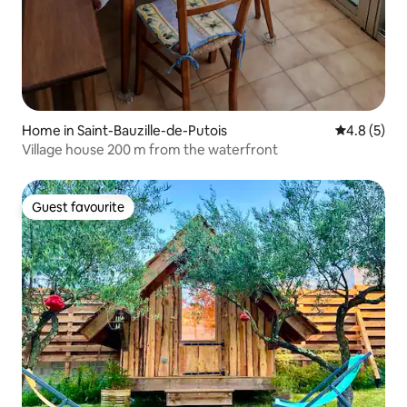
Home in Saint-Bauzille-de-Putois
4.8 out of 
4.8 (5)
Village house 200 m from the waterfront
Guest favourite
Guest favourite