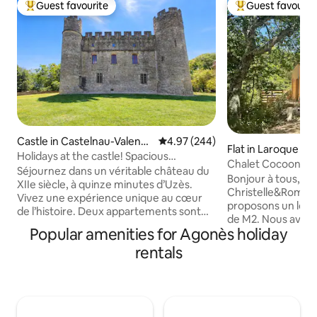
Guest favourite
Guest favourit
Top guest favourite
Top guest favouri
Castle in Castelnau-Valenc
4.97 out of 5 average rating, 24
4.97 (244)
Flat in Laroque
e
Holidays at the castle! Spacious
Chalet Cocoon
apartment!
Séjournez dans un véritable château du
Bonjour à tous, 
XIIe siècle, à quinze minutes d’Uzès.
Christelle&Romain. Nous vo
Vivez une expérience unique au cœur
proposons un loge
de l’histoire. Deux appartements sont
de M2. Nous avons
disponibles, voici le second :
Popular amenities for Agonès holiday
tout pour votre co
airbnb.com/h/chateaudecastelnauvalence
équipée, avec des 
rentals
Bienvenue au château de Castelnau
Repas, Télé et Nui
pour une plongée dans l’histoire, au
« ouvert » car pas
cœur d’un hameau situé à 15 minutes
cet espace et lui 
d’Uzès. Authenticité et sérénité ! Durant
l’appellation d’une
votre séjour, une visite de la Tour, avec
magnifique paysa