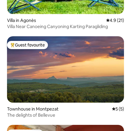
Villa in Agonès
4.9 out of 5
4.9 (21)
Villa Near Canoeing Canyoning Karting Paragliding
Guest favourite
Top guest favourite
Townhouse in Montpezat
5 out of 
5 (5)
The delights of Bellevue