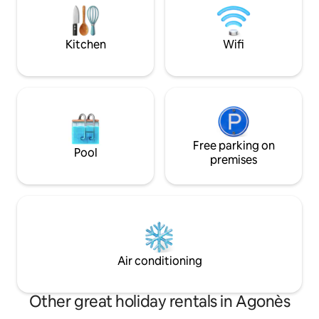
sa vue panoramique permettant de
logement. Quelque
découvrir 64 villages, sera programmée
profiter de la rivi
ensemble.
restauration qui l’
Kitchen
Wifi
Free parking on
Pool
premises
Air conditioning
Other great holiday rentals in Agonès