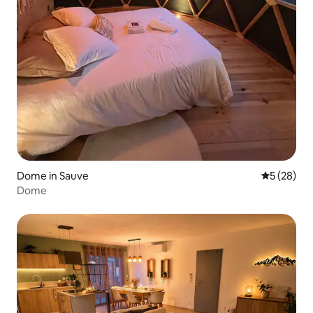
Dome in Sauve
5 out of 5
5 (28)
Dome