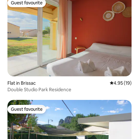
Guest favourite
Guest favourite
Flat in Brissac
4.95 out of 5
4.95 (19)
Double Studio Park Residence
Guest favourite
Guest favourite